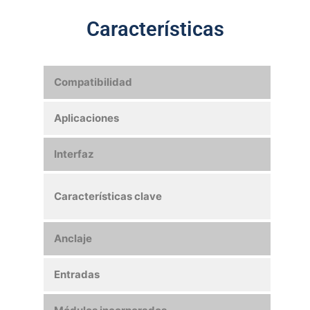
Características
Compatibilidad
Emic
Aplicaciones
Autom
Interfaz
USB 
Compa
Características clave
nivel
Anclaje
Holde
Entradas
1