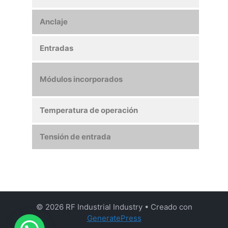
Anclaje
Holde
Entradas
4
Digit
Módulos incorporados
a 24v
Temperatura de operación
-40°c
Tensión de entrada
9 - 
© 2026 RF Industrial Industry
• Creado con
GeneratePress